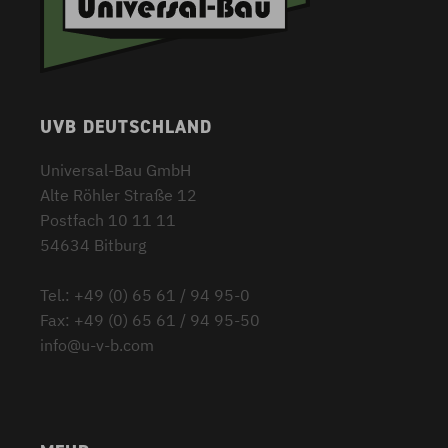
UVB DEUTSCHLAND
Universal-Bau GmbH
Alte Röhler Straße 12
Postfach 10 11 11
54634 Bitburg
Tel.: +49 (0) 65 61 / 94 95-0
Fax: +49 (0) 65 61 / 94 95-50
info@u-v-b.com