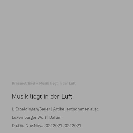
Presse-Artikel
»
Musik liegt in der Luft
Musik liegt in der Luft
L-Erpeldingen/Sauer
| Artikel entnommen aus:
Luxemburger Wort
| Datum:
Do.Do..Nov.Nov..2021202120212021